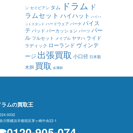
ドラム
ド
タム
ン
セイビアン
ラムセット
ハイハット
ハイハ
パイス
ハードウェア
バーチ
ットスタンド
テ
パー
パッド
パーカッション
パーツ
ル
ライド
フルセット
ヤマハ
メイプル
ヴィンテ
ローランド
ラディック
出張買取
ージ
小口径
日本製
買取
木胴
金属銅
ドラムの買取王
224-0032
奈川県横浜市都筑区茅ヶ崎中央22-1
☎0120-905-074