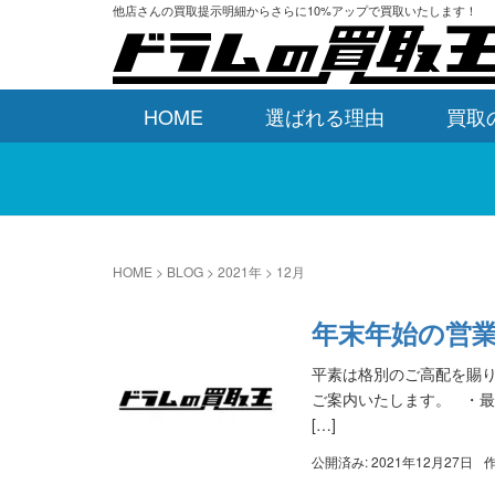
他店さんの買取提示明細からさらに10%アップで買取いたします！
HOME
選ばれる理由
買取
HOME
>
BLOG
>
2021年
>
12月
年末年始の営
平素は格別のご高配を賜
ご案内いたします。 ・最終営
[…]
公開済み: 2021年12月27日