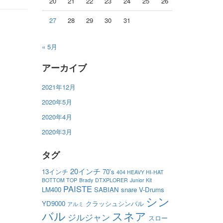
20
21
22
23
24
25
26
27
28
29
30
31
« 5月
アーカイブ
2021年12月
2020年5月
2020年4月
2020年3月
タグ
20インチ
13インチ
70's
404 HEAVY HI-HAT
BOTTOM TOP
Brady
DTXPLORER
Junior Kit
PAISTE
LM400
SABIAN
snare
V-Drums
シン
YD9000
クラッシュシンバル
アルミ
バル
スネア
ジルジャン
スロー