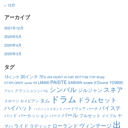
« 12月
アーカイブ
2021年12月
2020年5月
2020年4月
2020年3月
タグ
20インチ
13インチ
70's
404 HEAVY HI-HAT BOTTOM TOP
Brady
PAISTE
LM400
SABIAN
snare
V-Drums
YD9000
DTXPLORER
Junior Kit
シンバル
スネア
ジルジャン
クラッシュシンバル
アルミ
ドラム
ドラムセット
タム
スローン
セイビアン
ハイハット
パイステ
ハードウェア
バーチ
ハイハットスタンド
パール
パッド
パーカッション
フルセット
ヤ
パーツ
メイプル
出
ヴィンテージ
ローランド
ライド
マハ
ラディック