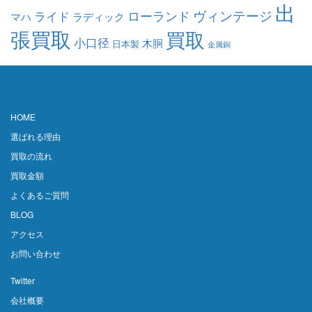
出
ヴィンテージ
ローランド
ライド
マハ
ラディック
張買取
買取
小口径
木胴
日本製
金属銅
HOME
選ばれる理由
買取の流れ
買取金額
よくあるご質問
BLOG
アクセス
お問い合わせ
Twitter
会社概要